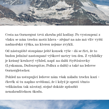
Cesta na Gornergrat trvá zhruba půl hodiny. Po vystoupení z
vlaku se nám trochu motá hlava - zřejmě na nás má vliv vyšší
nadmořská výška, na kterou nejsme zvyklí.
Od nástupiště stoupáme ještě kousek výše - dá se říct, že to
budou jedniné nastoupané výškové metry ten den. Z vyhlídky
je krásný kruhový výhled, např. na další čtyřtisícovky
(Lyskamm, Dufourspitze, Pollux a další) a také na ledovec
Gornergletscher.
Pohled na ustupující ledovec nám však náladu trochu kazí -
člověk si tu naplno uvědomí, že i když je oproti těmto
velikánům tak nicotný, stejně dokáže způsobit
nenahraditelnou škodu.