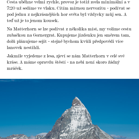
Cesta uběhne velmi rychle, provoz je totiž zcela minimální a v
7:20 už sedíme ve vlaku. Cítím mírnou nervozitu - podívat se
pod jednu z nejkrásnějších hor světa byl vždycky můj sen. A
teď už je to jenom kousek.
Na Matterhorn se lze podívat z několika míst, my volíme cestu
zubačkou na Gornergrat. Kupujeme jízdenku jen směrem tam,
dolů plánujeme sejít - stejně bychom kvůli předpovědi více
lanovek nestihli.
Jakmile vyjedeme z lesa, zjeví se nám Matterhorn v celé své
kráse. A máme opravdu štěstí - na nebi není skoro žádný
mráček.