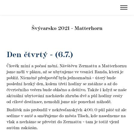
Švýcarsko 2021 - Matterhorn
Den čtvrtý - (6.7.)
Člověk míní a počasí mění. Návštěvu Zermattu a Matterhornu
jsme měli v plánu, až se ubytujeme ve vesnici Randa, která je
poblíž. Nicméně předpověď byla jednoznačná - úterý bude
poslední hezký den, kolem třetí hodiny se zatáhne a až do
čtvrtečního večera bude oblačno a deštivo. Takže i když se naše
aktuální ubytování nacházelo zhruba dvě a půl hodiny cesty
od cílové destinace, nemohli jsme nic ponechat náhodě.
Budíček nás probudil v nekřesťanských 4:00. O půl páté už ale
sedíme v autě a směřujeme do města Täsch, kde nasedneme na
vlak a necháme se převézt do Zermattu - tam je totiž vjezd
autům zakázán.