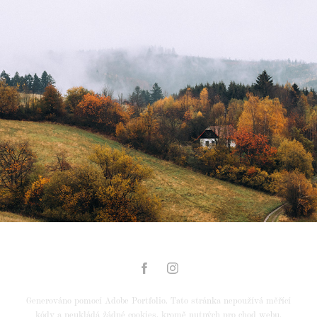
Podzim 2020
2020
Generováno pomocí
Adobe Portfolio
. Tato stránka nepoužívá měřící
kódy a neukládá žádné cookies, kromě nutných pro chod webu.