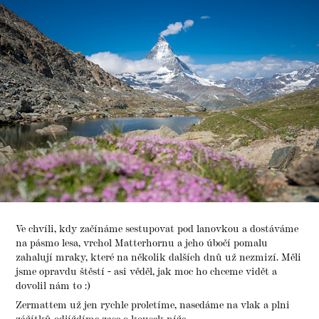
Ve chvíli, kdy začínáme sestupovat pod lanovkou a dostáváme
na pásmo lesa, vrchol Matterhornu a jeho úbočí pomalu
zahalují mraky, které na několik dalších dnů už nezmizí. Měli
jsme opravdu štěstí - asi věděl, jak moc ho chceme vidět a
dovolil nám to :)
Zermattem už jen rychle proletíme, nasedáme na vlak a plni
zážítků odjíždíme zase o kousek níže.