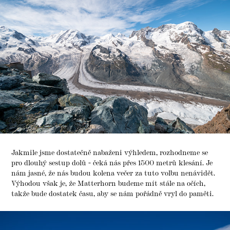
Jakmile jsme dostatečně nabaženi výhledem, rozhodneme se
pro dlouhý sestup dolů - čeká nás přes 1500 metrů klesání. Je
nám jasné, že nás budou kolena večer za tuto volbu nenávidět.
Výhodou však je, že Matterhorn budeme mít stále na očích,
takže bude dostatek času, aby se nám pořádně vryl do paměti.