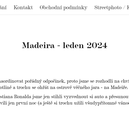
ání
Kontakt
Obchodní podmínky
Streetphoto / 
Madeira - leden 2024
naordinovat pořádný odpočinek, proto jsme se rozhodli na chv
tlině a trochu se ohřát na ostrově věčného jara - na Madeiře.
istiana Ronalda jsme jen stihli vyzvednout si auto a přesunout
ili jen první noc (a ještě si trochu užili všudypřítomné váno