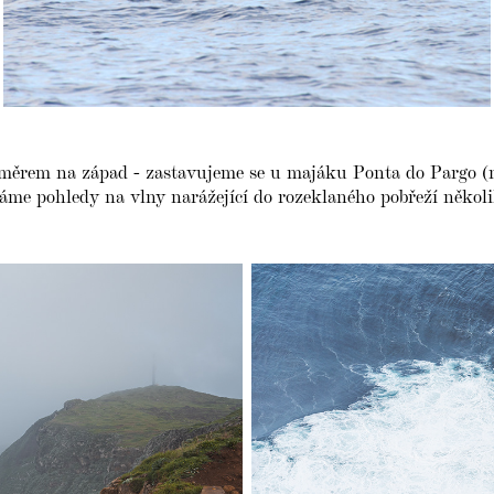
měrem na západ - zastavujeme se u majáku Ponta do Pargo (n
háme pohledy na vlny narážející do rozeklaného pobřeží někol