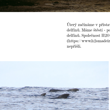
Úterý začínáme v přísta
delfínů. Máme štěstí - 
delfínů. Společnost H2O
(https://www.h2omadeir
nepřišli.