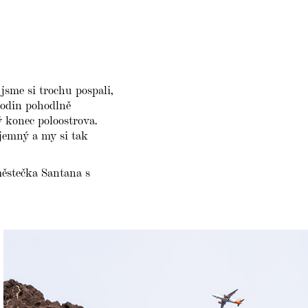
jsme si trochu pospali,
hodin pohodlně
 konec poloostrova.
íjemný a my si tak
městečka Santana s