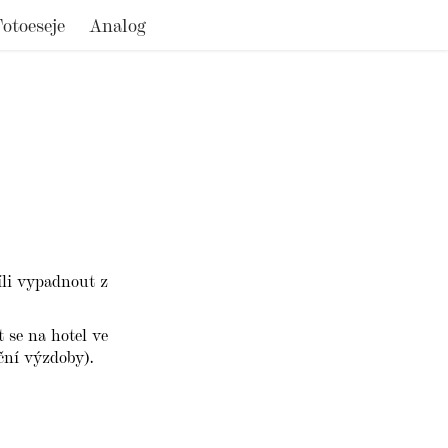
Fotoeseje
Analog
íli vypadnout z
 se na hotel ve
ční výzdoby).