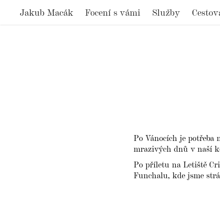
Jakub Macák
Focení s vámi
Služby
Cestov
Po Vánocích je potřeba 
mrazivých dnů v naší ko
Po příletu na Letiště Cr
Funchalu, kde jsme stráv