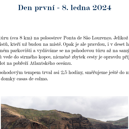
Den první - 8. ledna 2024
úru (cca 8 km) na poloostrov Ponta de São Lourenço. Jelikož 
stů, kteří už budou na místě. Opak je ale pravdou, i v deset 
ném parkovišti a vydáváme se na pohodovou túru až na samý
ů vede do strmého kopce, nicméně zbytek cesty je opravdu př
ot na pobřeží Atlantského oceánu.
pohodovým tempem trval asi 2,5 hodiny, směřujeme ještě do 
domky casas de colmo.