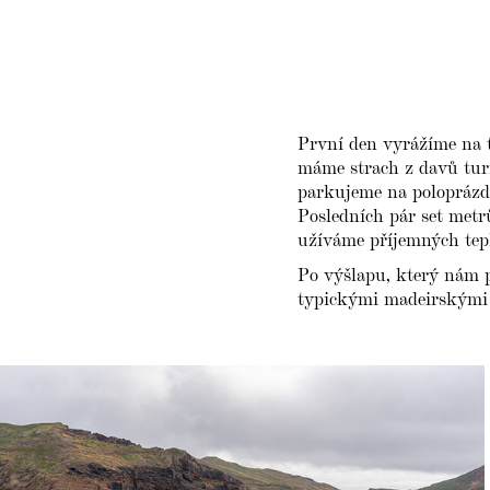
První den vyrážíme na t
máme strach z davů turi
parkujeme na poloprázd
Posledních pár set metr
užíváme příjemných tepl
Po výšlapu, který nám 
typickými madeirskými 