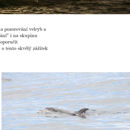
na pozorování velryb a
rání" i na skupinu
doporučit
o tento skvělý zážitek