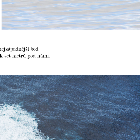
ejzápadnější bod
ik set metrů pod námi.