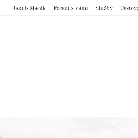
Jakub Macák
Focení s vámi
Služby
Cestov