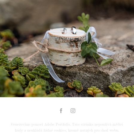
Svatba náhled
2024
Generováno pomocí
Adobe Portfolio
. Tato stránka nepoužívá měřící
kódy a neukládá žádné cookies, kromě nutných pro chod webu.