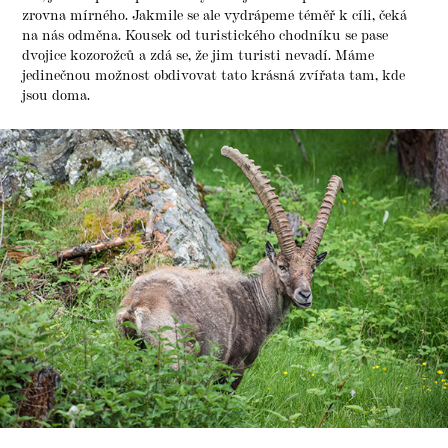
zrovna mírného. Jakmile se ale vydrápeme téměř k cíli, čeká
na nás odměna. Kousek od turistického chodníku se pase
dvojice kozorožců a zdá se, že jim turisti nevadí. Máme
jedinečnou možnost obdivovat tato krásná zvířata tam, kde
jsou doma.