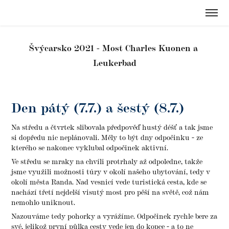
Švýcarsko 2021 - Most Charles Kuonen a 
Leukerbad
Den pátý (7.7.) a šestý (8.7.)
Na středu a čtvrtek slibovala předpověď hustý déšť a tak jsme
si dopředu nic neplánovali. Měly to být dny odpočinku - ze
kterého se nakonec vyklubal odpočinek aktivní.
Ve středu se mraky na chvíli protrhaly až odpoledne, takže
jsme využili možnosti túry v okolí našeho ubytování, tedy v
okolí města Randa. Nad vesnicí vede turistická cesta, kde se
nachází třetí nejdelší visutý most pro pěší na světě, což nám
nemohlo uniknout.
Nazouváme tedy pohorky a vyrážíme. Odpočinek rychle bere za
své, jelikož první půlka cesty vede jen do kopce - a to ne