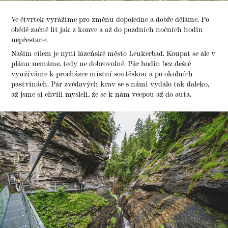
Ve čtvrtek vyrážíme pro změnu dopoledne a dobře děláme. Po
obědě začně lít jak z konve a až do pozdních nočních hodin
nepřestane.
Naším cílem je nyní lázeňské město Leukerbad. Koupat se ale v
plánu nemáme, tedy ne dobrovolně. Pár hodin bez deště
využíváme k procházce místní soutěskou a po okolních
pastvinách. Pár zvědavých krav se s námi vydalo tak daleko,
až jsme si chvíli mysleli, že se k nám vecpou až do auta.